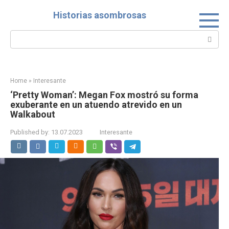
Skip
Historias asombrosas
to
content
Search:
Home
»
Interesante
‘Pretty Woman’: Megan Fox mostró su forma
exuberante en un atuendo atrevido en un
Walkabout
Published by:
13.07.2023
Interesante