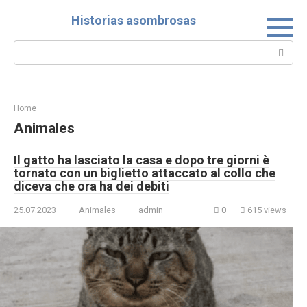
Skip
Historias asombrosas
to
content
Search:
Home
Animales
Il gatto ha lasciato la casa e dopo tre giorni è
tornato con un biglietto attaccato al collo che
diceva che ora ha dei debiti
25.07.2023
Animales
admin
0
615 views