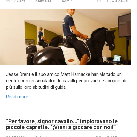
22.07.2023
Animales
admin
0
624 views
Jesse Drent e il suo amico Matt Harnacke han visitado un
centro con un simulador de cavalli per provarlo e scoprire di
più sulle loro abitudini di guida.
Read more
“Per favore, signor cavallo…” imploravano le
piccole caprette. “¡Vieni a giocare con noi!”