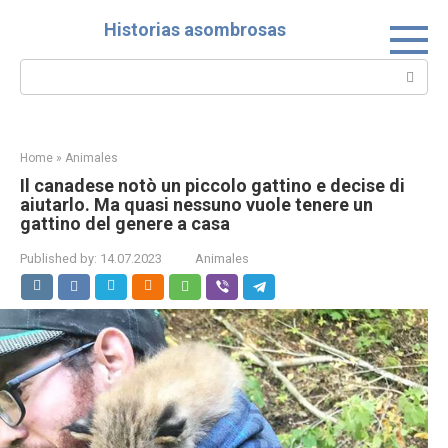
Skip
Historias asombrosas
to
content
Search:
Home
»
Animales
Il canadese notò un piccolo gattino e decise di
aiutarlo. Ma quasi nessuno vuole tenere un
gattino del genere a casa
Published by:
14.07.2023
Animales