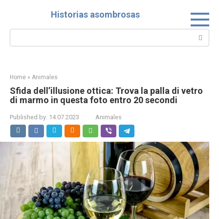
Skip
Historias asombrosas
to
content
Search:
Home
»
Animales
Sfida dell’illusione ottica: Trova la palla di vetro
di marmo in questa foto entro 20 secondi
Published by:
14.07.2023
Animales