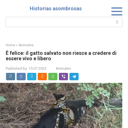
Skip
Historias asombrosas
to
content
Search:
Home
»
Animales
È felice: il gatto salvato non riesce a credere di
essere vivo e libero
Published by:
15.07.2023
Animales