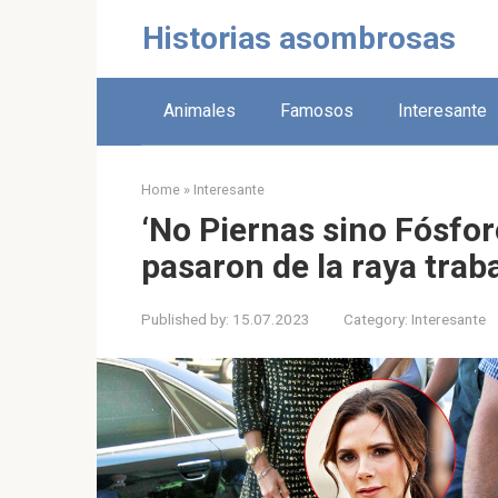
Skip
Historias asombrosas
to
content
Animales
Famosos
Interesante
Home
»
Interesante
‘No Piernas sino Fósfor
pasaron de la raya trab
Published by:
15.07.2023
Category:
Interesante