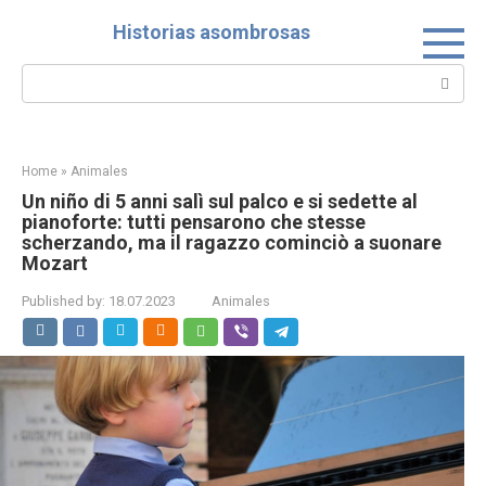
Skip
Historias asombrosas
to
content
Search:
Home
»
Animales
Un niño di 5 anni salì sul palco e si sedette al
pianoforte: tutti pensarono che stesse
scherzando, ma il ragazzo cominciò a suonare
Mozart
Published by:
18.07.2023
Animales