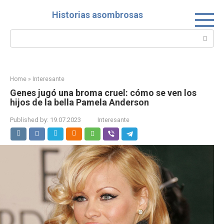
Skip
Historias asombrosas
to
content
Search:
Home
»
Interesante
Genes jugó una broma cruel: cómo se ven los
hijos de la bella Pamela Anderson
Published by:
19.07.2023
Interesante