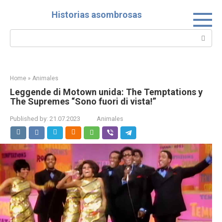
Skip
Historias asombrosas
to
content
Search:
Home
»
Animales
Leggende di Motown unida: The Temptations y
The Supremes “Sono fuori di vista!”
Published by:
21.07.2023
Animales