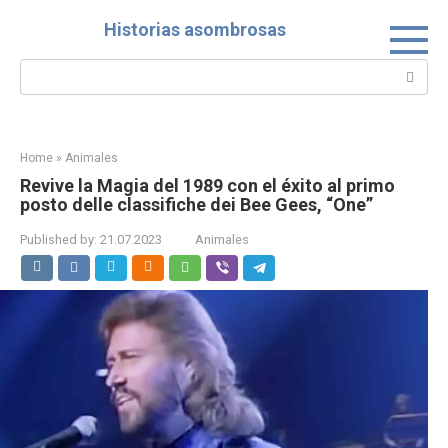
Skip
Historias asombrosas
to
content
Search:
Home
»
Animales
Revive la Magia del 1989 con el éxito al primo
posto delle classifiche dei Bee Gees, “One”
Published by:
21.07.2023
Animales