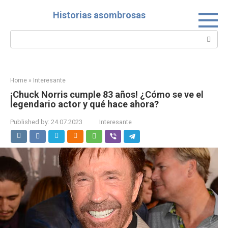
Skip
Historias asombrosas
to
content
Search:
Home
»
Interesante
¡Chuck Norris cumple 83 años! ¿Cómo se ve el
legendario actor y qué hace ahora?
Published by:
24.07.2023
Interesante