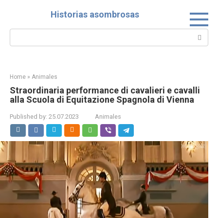
Skip
Historias asombrosas
to
content
Search:
Home
»
Animales
Straordinaria performance di cavalieri e cavalli
alla Scuola di Equitazione Spagnola di Vienna
Published by:
25.07.2023
Animales