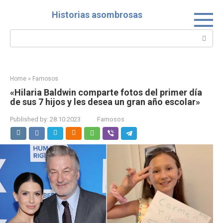
Skip
Historias asombrosas
to
content
Search:
Home
»
Famosos
«Hilaria Baldwin comparte fotos del primer día
de sus 7 hijos y les desea un gran año escolar»
Published by:
28.10.2023
Famosos