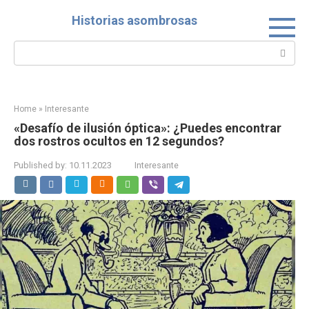
Skip
Historias asombrosas
to
content
Search:
Home
»
Interesante
«Desafío de ilusión óptica»: ¿Puedes encontrar
dos rostros ocultos en 12 segundos?
Published by:
10.11.2023
Interesante