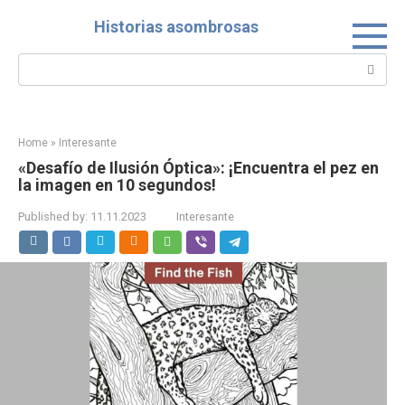
Skip
Historias asombrosas
to
content
Search:
Home
»
Interesante
«Desafío de Ilusión Óptica»: ¡Encuentra el pez en
la imagen en 10 segundos!
Published by:
11.11.2023
Interesante