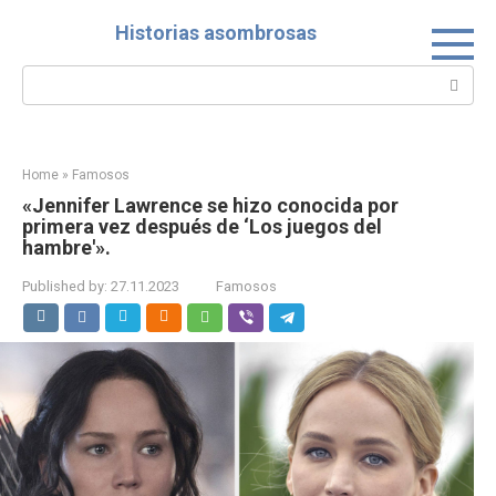
Skip
Historias asombrosas
to
content
Search:
Home
»
Famosos
«Jennifer Lawrence se hizo conocida por
primera vez después de ‘Los juegos del
hambre'».
Published by:
27.11.2023
Famosos