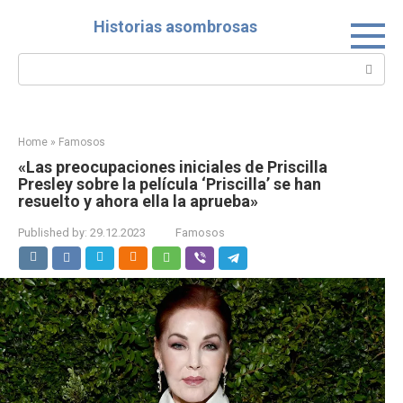
Skip
Historias asombrosas
to
content
Search:
Home
»
Famosos
«Las preocupaciones iniciales de Priscilla
Presley sobre la película ‘Priscilla’ se han
resuelto y ahora ella la aprueba»
Published by:
29.12.2023
Famosos