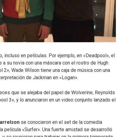
o, incluso en películas. Por ejemplo, en «Deadpool», el
 a su novia con una máscara con el rostro de Hugh
 2», Wade Wilson tiene una caja de música con una
interpretación de Jackman en «Logan».
eces que se alejaba del papel de Wolverine, Reynolds
ol 3», y lo anunciaron en un video conjunto lanzado el
arrelson
se conocieron en el set de la comedia
la película «Surfer». Una fuerte amistad se desarrolló
o, y se reunieron para trabajar en la primera temporada