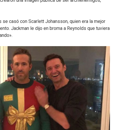
 crearon una imagen pública de ser archienemigos,
e casó con Scarlett Johansson, quien era la mejor
to. Jackman le dijo en broma a Reynolds que tuviera
lando».