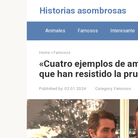
Skip
Historias asombrosas
to
content
Animales
Famosos
Interesante
Home
»
Famosos
«Cuatro ejemplos de am
que han resistido la pr
Published by:
02.01.2024
Category:
Famosos