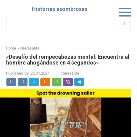
Skip
Historias asombrosas
to
content
Search:
Home
»
Interesante
«Desafío del rompecabezas mental: Encuentra al
hombre ahogándose en 4 segundos»
Published by:
25.01.2024
Interesante