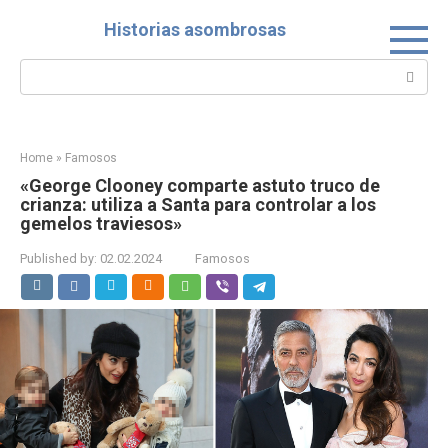
Skip
Historias asombrosas
to
content
Search:
Home
»
Famosos
«George Clooney comparte astuto truco de
crianza: utiliza a Santa para controlar a los
gemelos traviesos»
Published by:
02.02.2024
Famosos