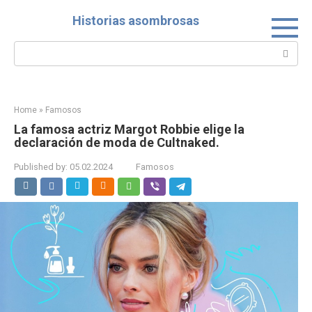
Skip
Historias asombrosas
to
content
Search:
Home
»
Famosos
La famosa actriz Margot Robbie elige la
declaración de moda de Cultnaked.
Published by:
05.02.2024
Famosos