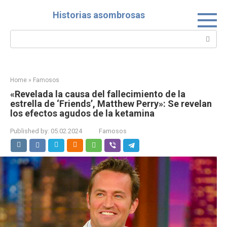
Skip
Historias asombrosas
to
content
Search:
Home
»
Famosos
«Revelada la causa del fallecimiento de la
estrella de ‘Friends’, Matthew Perry»: Se revelan
los efectos agudos de la ketamina
Published by:
05.02.2024
Famosos