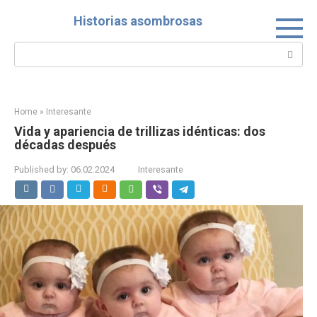
Skip
Historias asombrosas
to
content
Search:
Home
»
Interesante
Vida y apariencia de trillizas idénticas: dos
décadas después
Published by:
06.02.2024
Interesante