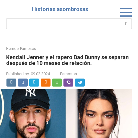
Skip
Historias asombrosas
to
content
Search:
Home
»
Famosos
Kendall Jenner y el rapero Bad Bunny se separan
después de 10 meses de relación.
Published by:
09.02.2024
Famosos