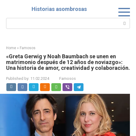
Skip
Historias asombrosas
to
content
Search:
Home
»
Famosos
«Greta Gerwig y Noah Baumbach se unen en
matrimonio después de 12 años de noviazgo»:
Una historia de amor, creatividad y colaboración.
Published by:
11.02.2024
Famosos