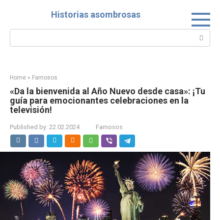
Skip
Historias asombrosas
to
content
Search:
Home
»
Famosos
«Da la bienvenida al Año Nuevo desde casa»: ¡Tu
guía para emocionantes celebraciones en la
televisión!
Published by:
22.02.2024
Famosos