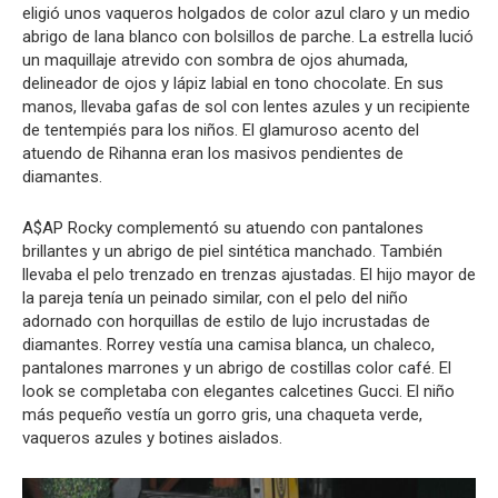
eligió unos vaqueros holgados de color azul claro y un medio
abrigo de lana blanco con bolsillos de parche. La estrella lució
un maquillaje atrevido con sombra de ojos ahumada,
delineador de ojos y lápiz labial en tono chocolate. En sus
manos, llevaba gafas de sol con lentes azules y un recipiente
de tentempiés para los niños. El glamuroso acento del
atuendo de Rihanna eran los masivos pendientes de
diamantes.
A$AP Rocky complementó su atuendo con pantalones
brillantes y un abrigo de piel sintética manchado. También
llevaba el pelo trenzado en trenzas ajustadas. El hijo mayor de
la pareja tenía un peinado similar, con el pelo del niño
adornado con horquillas de estilo de lujo incrustadas de
diamantes. Rorrey vestía una camisa blanca, un chaleco,
pantalones marrones y un abrigo de costillas color café. El
look se completaba con elegantes calcetines Gucci. El niño
más pequeño vestía un gorro gris, una chaqueta verde,
vaqueros azules y botines aislados.