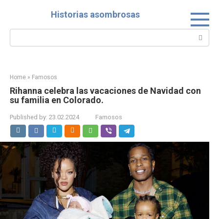
Skip
Historias asombrosas
to
content
Search:
Home
»
Famosos
Rihanna celebra las vacaciones de Navidad con
su familia en Colorado.
Published by:
23.02.2024
Famosos