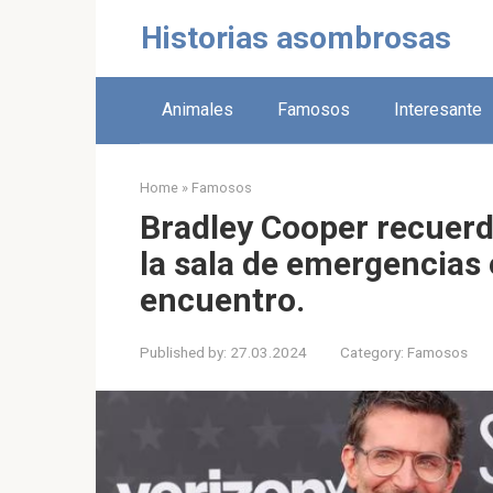
Skip
Historias asombrosas
to
content
Animales
Famosos
Interesante
Home
»
Famosos
Bradley Cooper recuerda
la sala de emergencias
encuentro.
Published by:
27.03.2024
Category:
Famosos