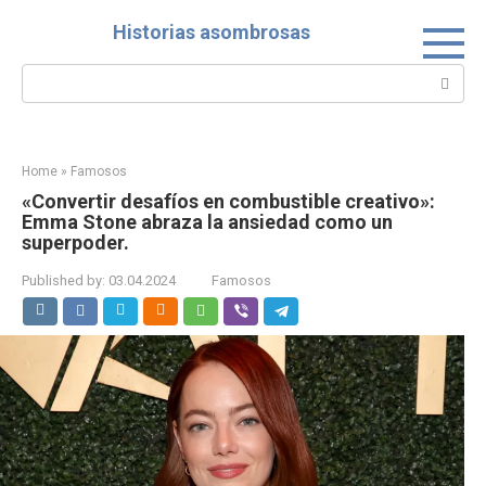
Skip
Historias asombrosas
to
content
Search:
Home
»
Famosos
«Convertir desafíos en combustible creativo»:
Emma Stone abraza la ansiedad como un
superpoder.
Published by:
03.04.2024
Famosos