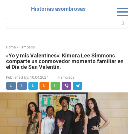
Skip
Historias asombrosas
to
content
Search:
Home
»
Famosos
«Yo y mis Valentines»: Kimora Lee Simmons
comparte un conmovedor momento familiar en
el Día de San Valentín.
Published by:
10.04.2024
Famosos