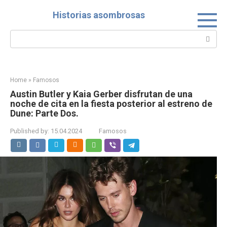
Skip
Historias asombrosas
to
content
Search:
Home
»
Famosos
Austin Butler y Kaia Gerber disfrutan de una
noche de cita en la fiesta posterior al estreno de
Dune: Parte Dos.
Published by:
15.04.2024
Famosos