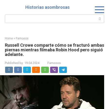
Skip
Historias asombrosas
to
content
Search:
Home
»
Famosos
Russell Crowe comparte cómo se fracturó ambas
piernas mientras filmaba Robin Hood pero siguió
adelante.
Published by:
19.04.2024
Famosos