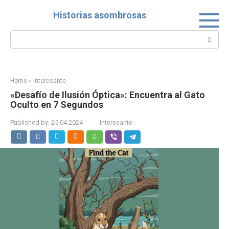
Skip
Historias asombrosas
to
content
Search:
Home
»
Interesante
«Desafío de Ilusión Óptica»: Encuentra al Gato
Oculto en 7 Segundos
Published by:
25.04.2024
Interesante