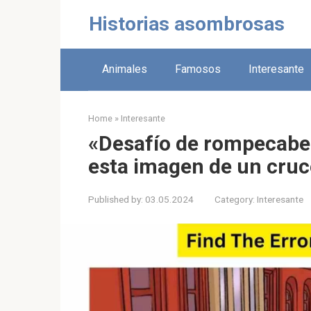
Skip
Historias asombrosas
to
content
Animales
Famosos
Interesante
Home
»
Interesante
«Desafío de rompecabez
esta imagen de un cruc
Published by:
03.05.2024
Category:
Interesante