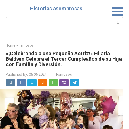
Skip
Historias asombrosas
to
content
Search:
Home
»
Famosos
«¡Celebrando a una Pequeña Actriz!» Hilaria
Baldwin Celebra el Tercer Cumpleaños de su Hija
con Familia y Diversión.
Published by:
06.05.2024
Famosos