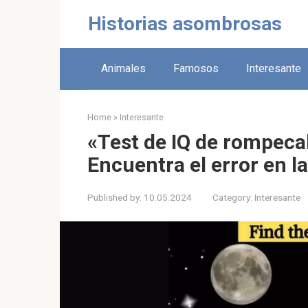
Skip
Historias asombrosas
to
content
Animales
Famosos
Interesante
Home
»
Interesante
«Test de IQ de rompec
Encuentra el error en 
Published by:
10.05.2024
Category:
Interesante