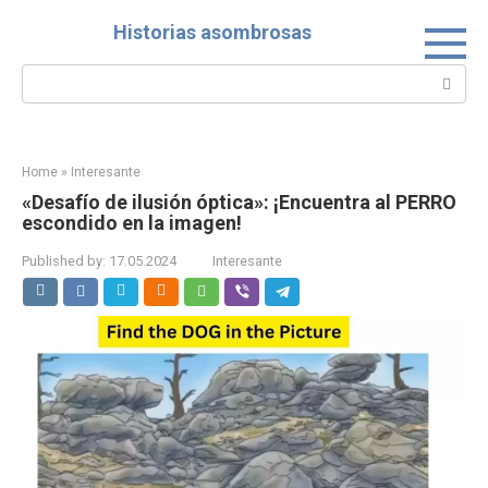
Skip
Historias asombrosas
to
content
Search:
Home
»
Interesante
«Desafío de ilusión óptica»: ¡Encuentra al PERRO
escondido en la imagen!
Published by:
17.05.2024
Interesante