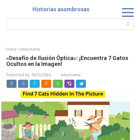
Skip
Historias asombrosas
to
content
Search:
Home
»
Interesante
«Desafío de Ilusión Óptica»: ¡Encuentra 7 Gatos
Ocultos en la Imagen!
Published by:
18.05.2024
Interesante