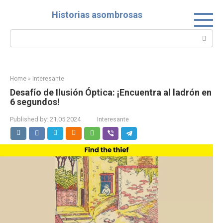
Skip
Historias asombrosas
to
content
Search:
Home
»
Interesante
Desafío de Ilusión Óptica: ¡Encuentra al ladrón en
6 segundos!
Published by:
21.05.2024
Interesante