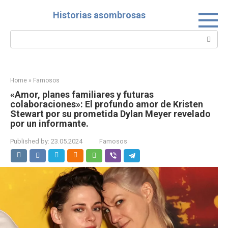
Skip
Historias asombrosas
to
content
Search:
Home
»
Famosos
«Amor, planes familiares y futuras
colaboraciones»: El profundo amor de Kristen
Stewart por su prometida Dylan Meyer revelado
por un informante.
Published by:
23.05.2024
Famosos