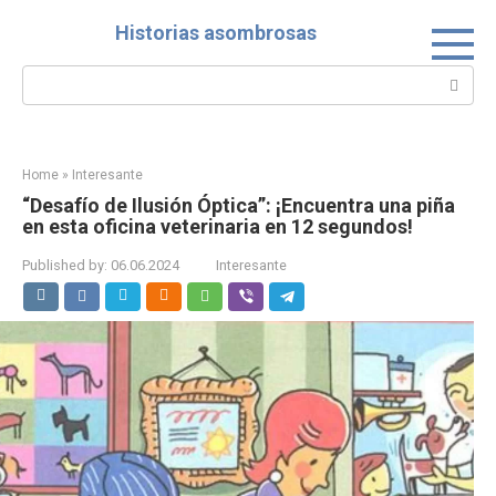
Skip
Historias asombrosas
to
content
Search:
Home
»
Interesante
“Desafío de Ilusión Óptica”: ¡Encuentra una piña
en esta oficina veterinaria en 12 segundos!
Published by:
06.06.2024
Interesante