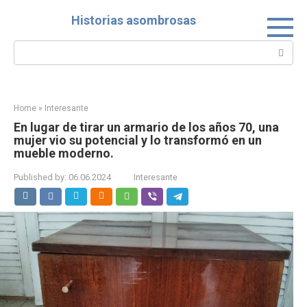
Skip
Historias asombrosas
to
content
Search:
Home
»
Interesante
En lugar de tirar un armario de los años 70, una
mujer vio su potencial y lo transformó en un
mueble moderno.
Published by:
06.06.2024
Interesante