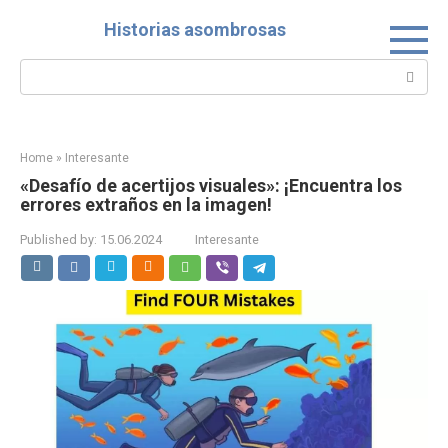
Skip
Historias asombrosas
to
content
Search:
Home
»
Interesante
«Desafío de acertijos visuales»: ¡Encuentra los
errores extraños en la imagen!
Published by:
15.06.2024
Interesante