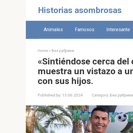
Skip
Historias asombrosas
to
content
Animales
Famosos
Interesante
Home
»
Без рубрики
«Sintiéndose cerca del 
muestra un vistazo a un
con sus hijos.
Published by:
15.06.2024
Category:
Без рубрик