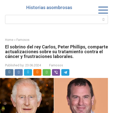
Skip
Historias asombrosas
to
content
Search:
Home
»
Famosos
El sobrino del rey Carlos, Peter Phillips, comparte
actualizaciones sobre su tratamiento contra el
cáncer y frustraciones laborales.
Published by:
23.06.2024
Famosos