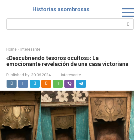
Skip
Historias asombrosas
to
content
Search:
Home
»
Interesante
«Descubriendo tesoros ocultos»: La
emocionante revelación de una casa victoriana
Published by:
30.06.2024
Interesante