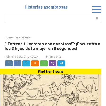
Skip
Historias asombrosas
to
content
Search:
Home
»
Interesante
“¡Entrena tu cerebro con nosotros!”: ¡Encuentra a
los 3 hijos de la mujer en 8 segundos!
Published by:
21.07.2024
Interesante