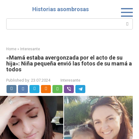
Skip
Historias asombrosas
to
content
Search:
Home
»
Interesante
«Mamá estaba avergonzada por el acto de su
hija»: Niña pequeña envió las fotos de su mamá a
todos
Published by:
23.07.2024
Interesante